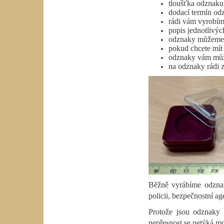
tloušťka odznaku
dodací termín od
rádi vám vyrobím
popis jednotlivý
odznaky můžeme ne
pokud chcete mít
odznaky vám může
na odznaky rádi z
Běžně vyrábíme odznaky 
policii, bezpečnostní a
Protože jsou odznaky 
nepřesnost se netýká mo