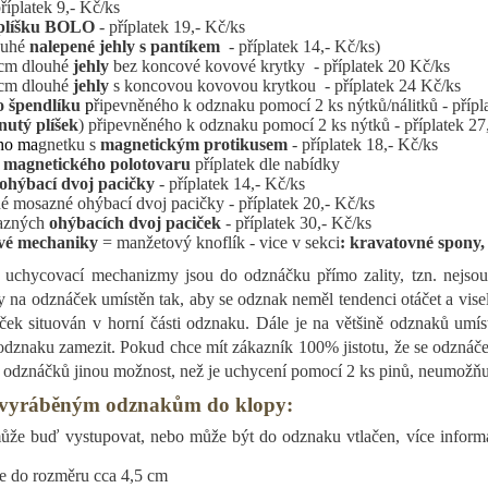
říplatek 9,- Kč/ks
 plíšku BOLO
- příplatek 19,- Kč/ks
ouhé
nalepené jehly s pantíkem
- příplatek 14,- Kč/ks)
 cm dlouhé
jehly
bez koncové kovové krytky
- příplatek 20 Kč/ks
 cm dlouhé
jehly
s koncovou kovovou krytkou
- příplatek 24 Kč/ks
o špendlíku
p
řipevněného k odznaku pomocí 2 ks nýtků/nálitků - přípl
nutý plíšek
) připevněného k odznaku pomocí 2 ks nýtků - příplatek 27
ho ma
gnetku s
magnetickým protikusem
- příplatek 18,- Kč/ks
o
magnetického polotovaru
příplatek dle nabídky
ohýbací dvoj pacičky
- příplatek 14,- Kč/ks
é mosazné ohýbací dvoj pacičky - příplatek 20,- Kč/ks
sazných
ohýbacích dvoj paciček
- příplatek 30,- Kč/ks
vé mechaniky
= manžetový knoflík - vice v sekci
:
kravatovné spony,
uchycovací mechanizmy jsou do odznáčku přímo zality, tzn. nejsou
y na odznáček umístěn tak, aby se odznak neměl tendenci otáčet a vis
ček situován v horní části odznaku. Dále je na většině odznaků umíst
dznaku zamezit. Pokud chce mít zákazník 100% jistotu, že se odznáč
y odznáčků jinou možnost, než je uchycení pomocí 2 ks pinů, neumožňu
k vyráběným odznakům do klopy:
že buď vystupovat, nebo může být do odznaku vtlačen, více informac
e do rozměru cca 4,5 cm