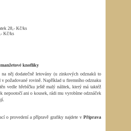
atek 28,- Kč/ks
,- Kč/ks
 manžetové knoflíky
 na něj dodatečně letovány (u zinkových odznaků to
el v požadované rovině. Například u firemního odznaku
ěn vedle hřebíčku ještě malý nálitek, který má taktéž
ek nepootočí ani o kousek, rádi mu vyrobíme odznáček
jí.
í o provedení a přípravě grafiky najdete v
Příprava