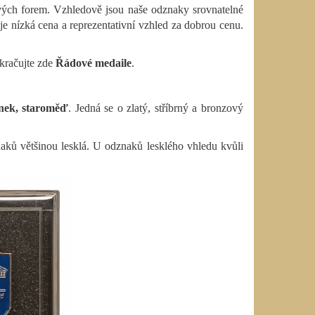
ových forem. Vzhledově jsou naše odznaky srovnatelné
 nízká cena a reprezentativní vzhled za dobrou cenu.
kračujte zde
Řádové medaile
.
inek, staroměď
. Jedná se o zlatý, stříbrný a bronzový
ků většinou lesklá. U odznaků lesklého vhledu kvůli