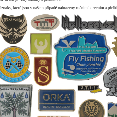
znaky, které jsou v našem případě nahrazeny ručním barvením a přelit