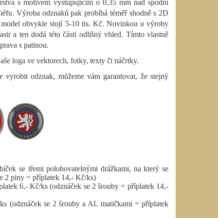
 vrstva s motivem vystupujícím o 0,35 mm nad spodní
eliéfu. Výroba odznaků pak probíhá téměř shodně s 2D
 model obvykle stojí 5-10 tis. Kč. Novinkou u výroby
r a ten dodá této části odlišný vhled. Tímto vlastně
úprava s patinou.
 loga ve vektorech, fotky, texty či náčrtky.
te vyrobit odznak, můžeme vám garantovat, že stejný
bíček se třemi polohovatelnými drážkami, na který se
 2 piny = příplatek 14,- Kč/ks)
platek 6,- Kč/ks
(odznáček se 2 šrouby = příplatek 14,-
/ks
(odznáček se 2 šrouby a AL matičkami = příplatek