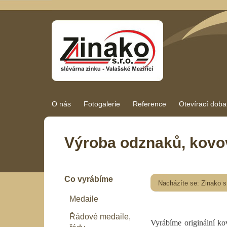
O nás
Fotogalerie
Reference
Otevírací doba
Výroba odznaků, kovo
Co vyrábíme
Nacházíte se:
Zinako s.
Medaile
Řádové medaile,
Vyrábíme originální ko