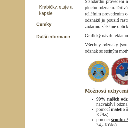
Standardní provedení 
Krabičky, etuje a
plochu odznaku. Drtivá
kapsle
reliéfním provedením
o
odznaků je použití ras
Ceníky
zadarmo získáme opticky 
Grafický návrh reklamní
Další informace
Všechny odznaky jsou 
odznak se stejným moti
Možnosti uchycen
99% našich odz
nacvakává odznako
pomocí
malého 
Kč/ks)
pomocí
šroubu
M
34,- Kč/ks)