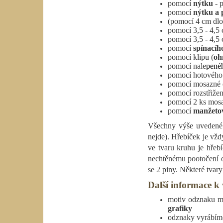
pomocí
nýtku
- p
pomocí
nýtku a
(pomocí 4 cm dl
pomocí 3,5 - 4,5
pomocí 3,5 - 4,5
pomocí
spínacíh
pomocí klipu (
oh
pomocí nale
pené
pomocí hotovéh
pomocí mosazné
pomocí rozstřižen
pomocí 2 ks mo
pomocí
manžeto
Všechny výše uvedené 
nejde). Hřebíček je vžd
ve tvaru kruhu je hřebí
nechtěnému pootočení o
se 2 piny. Některé tvar
Další informace 
motiv odznaku mů
grafiky
odznaky vyrábím