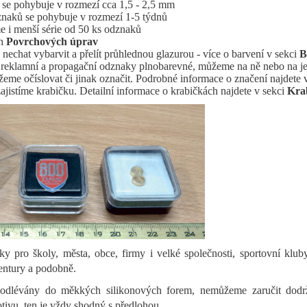
 se pohybuje v rozmezí cca 1,5 - 2,5 mm
znaků se pohybuje v rozmezí 1-5 týdnů
e i menší série od 50 ks odznaků
ch
Povrchových úprav
chat vybarvit a přelít průhlednou glazurou - více o barvení v sekci
B
 reklamní a propagační odznaky plnobarevné, můžeme na ně nebo na jej
me očíslovat či jinak označit. Podrobné informace o značení najdete 
ajistíme krabičku.
Detailní informace o krabičkách najdete v sekci
Krab
pro školy, města, obce, firmy i velké společnosti, sportovní kluby, 
gentury a podobně.
odlévány do měkkých silikonových forem, nemůžeme zaručit dodrž
tivu, ten je vždy shodný s předlohou.