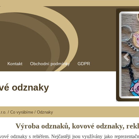
Před
Kontakt
Obchodní podmínky
GDPR
vé odznaky
r.o.
/
Co vyrábíme
/
Odznaky
Výroba odznaků, kovové odznaky, rek
vové odznaky s reliéfem. Nejčastěji jsou využívány jako reprezentač