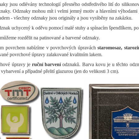
aky jsou odlévány technologií přesného odstředivého lití do silikon
naky. Odznaky mohou mít i velmi jemný motiv a hlavními výhodami je
em - všechny odznaky jsou originály a jsou vyráběny na zakázku.
dznak uchycený k oděvu pomocí malé stuhy a spínacím špendlíkem, po
můžeme rozdělit na patinované a barvené odznaky.
ným povrchem nabízíme v povrchových úpravách
staromosaz, staroz
ované povrchové úpravy zalakované kvalitním lakem.
hové úpravy je
ruční barvení
odznaků. Barva kovu je u těchto odzna
vybarvení a případné přelití glazurou (jen do velikosti 3 cm).