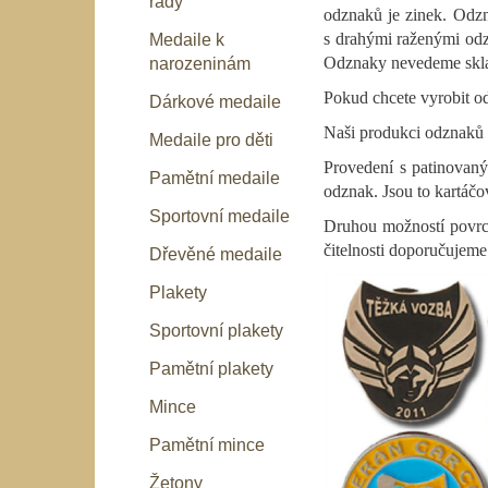
řády
odznaků je zinek. Odzn
s drahými raženými odz
Medaile k
Odznaky nevedeme sklad
narozeninám
Pokud chcete vyrobit o
Dárkové medaile
Naši produkci odznaků 
Medaile pro děti
Provedení s patinova
Pamětní medaile
odznak. Jsou to kartáč
Sportovní medaile
Druhou možností povrc
čitelnosti doporučujeme 
Dřevěné medaile
Plakety
Sportovní plakety
Pamětní plakety
Mince
Pamětní mince
Žetony