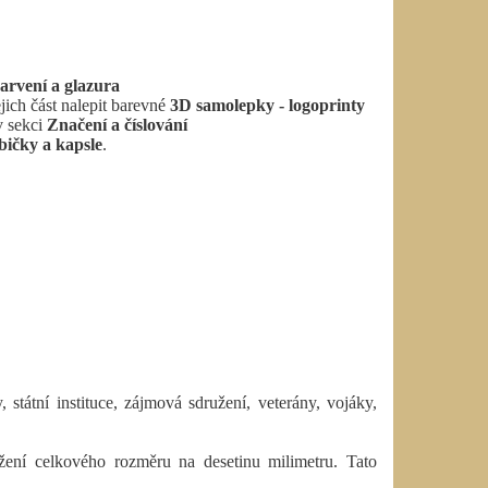
arvení a glazura
ich část nalepit barevné
3D samolepky - logoprinty
v sekci
Značení a číslování
ičky a kapsle
.
státní instituce, zájmová sdružení, veterány, vojáky,
ení celkového rozměru na desetinu milimetru. Tato