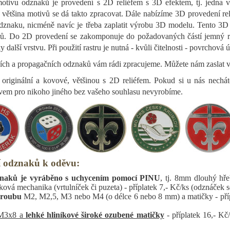
motivu odznaků je provedení s 2D reliéfem s 3D efektem, tj. jedna
 většina motivů se dá takto zpracovat. Dále nabízíme 3D provedení r
dznaku, nicméně navíc je třeba zaplatit výrobu 3D modelu. Tento 3D
trů. Do 2D provedení se zakomponuje do požadovaných částí jemný rast
další vrstvu. Při použití rastru je nutná - kvůli čitelnosti - povrchová 
ch a propagačních odznaků vám rádi zpracujeme. Můžete nám zaslat vaše
originální a kovové, většinou s 2D reliéfem. Pokud si u nás nechá
vem pro nikoho jiného bez vašeho souhlasu nevyrobíme.
í odznaků k oděvu:
naků je vyráběno s uchycením pomocí
PINU
, tj. 8mm dlouhý hře
vá mechanika (vrtulníček či puzeta) - příplatek 7,- Kč/ks (odznáček se
šroubu
M2, M2,5, M3 nebo M4 (o délce 6 nebo 8 mm) a matičky - pří
3x8 a
lehké hliníkové široké ozubené matičky
- příplatek 16,- Kč