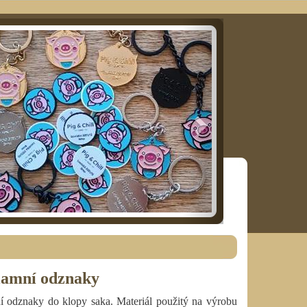
chozí
Další
lamní odznaky
ní odznaky do klopy saka. Materiál použitý na výrobu