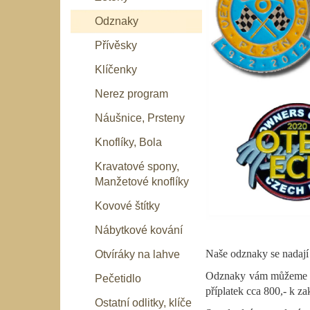
Odznaky
Přívěsky
Klíčenky
Nerez program
Náušnice, Prsteny
Knoflíky, Bola
Kravatové spony,
Manžetové knoflíky
Kovové štítky
Nábytkové kování
Naše odznaky se nadají 
Otvíráky na lahve
Odznaky vám můžeme vyr
Pečetidlo
příplatek cca 800,- k zak
Ostatní odlitky, klíče